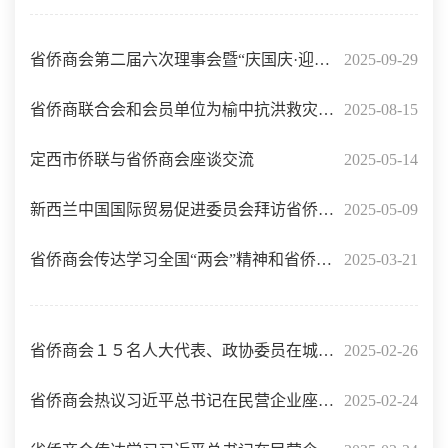
合作协议
省侨商会第二届六次理事会暨“庆国庆·迎中
2025-09-29
秋”联谊会召开
省侨商联合会和会员单位为榆中抗洪救灾奉
2025-08-15
献爱心
定西市侨联与省侨商会座谈交流
2025-05-14
新西兰中国国际贸易促进委员会拜访省侨商
2025-05-09
会
省侨商会传达学习全国“两会”精神和省侨联
2025-03-21
七届七次全委会精神
省侨商会１５名人大代表、政协委员在城关
2025-02-26
区“两会”建言资政话发展
省侨商会热议习近平总书记在民营企业座谈
2025-02-24