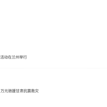
接活动在兰州举行
０万元驰援甘肃抗震救灾