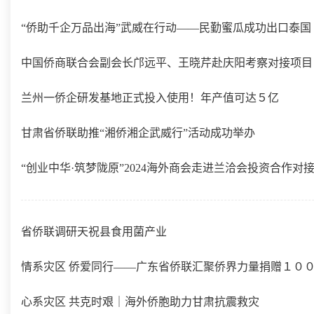
“侨助千企万品出海”武威在行动——民勤蜜瓜成功出口泰国
中国侨商联合会副会长邝远平、王晓芹赴庆阳考察对接项目
兰州一侨企研发基地正式投入使用！年产值可达５亿
甘肃省侨联助推“湘侨湘企武威行”活动成功举办
“创业中华·筑梦陇原”2024海外商会走进兰洽会投资合作对
省侨联调研天祝县食用菌产业
情系灾区 侨爱同行——广东省侨联汇聚侨界力量捐赠１０
心系灾区 共克时艰｜海外侨胞助力甘肃抗震救灾