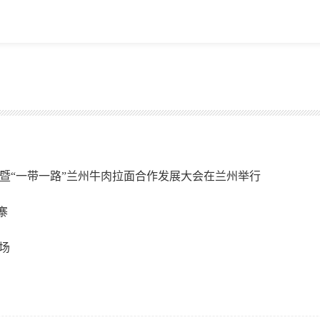
活动暨“一带一路”兰州牛肉拉面合作发展大会在兰州举行
埔寨
场