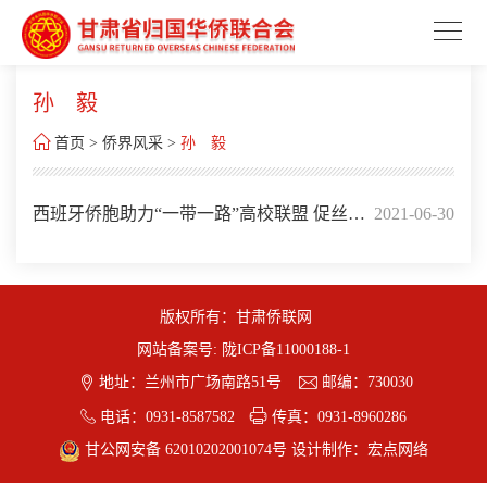
孙 毅

首页
>
侨界风采
>
孙 毅
西班牙侨胞助力“一带一路”高校联盟 促丝路
2021-06-30
文化研究
版权所有：甘肃侨联网
网站备案号:
陇ICP备11000188-1


地址：兰州市广场南路51号
邮编：730030


电话：0931-8587582
传真：0931-8960286
甘公网安备 62010202001074号
设计制作：
宏点网络