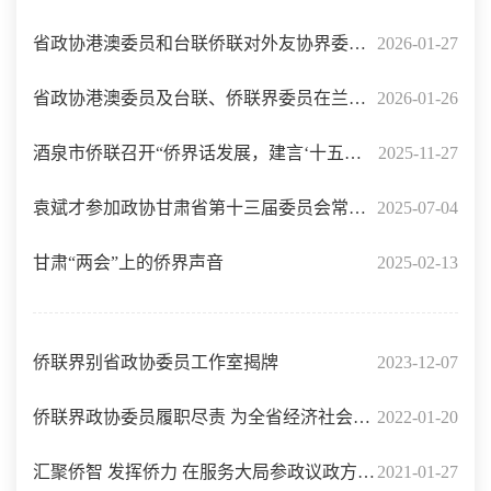
省政协港澳委员和台联侨联对外友协界委员
2026-01-27
及海外侨胞座谈会举行 庄国泰主持并讲话
省政协港澳委员及台联、侨联界委员在兰州
2026-01-26
开展考察
酒泉市侨联召开“侨界话发展，建言‘十五五’”
2025-11-27
座谈交流会
袁斌才参加政协甘肃省第十三届委员会常务
2025-07-04
委员会第十二次会议并作大会发言
甘肃“两会”上的侨界声音
2025-02-13
侨联界别省政协委员工作室揭牌
2023-12-07
侨联界政协委员履职尽责 为全省经济社会发
2022-01-20
展建有用之言献务实之策
汇聚侨智 发挥侨力 在服务大局参政议政方面
2021-01-27