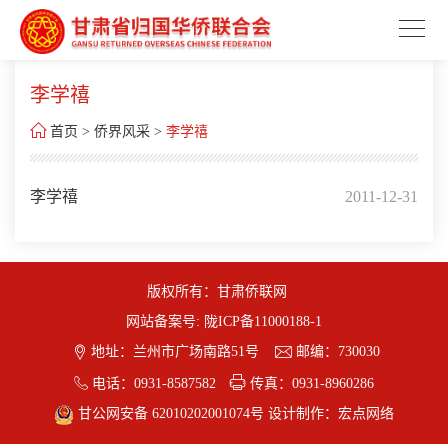
李学禧

首页
>
侨界风采
>
李学禧
李学禧
2011-12-31
版权所有：甘肃侨联网
网站备案号:
陇ICP备11000188-1


地址：兰州市广场南路51号
邮编：730030


电话：0931-8587582
传真：0931-8960286
甘公网安备 62010202001074号
设计制作：
宏点网络