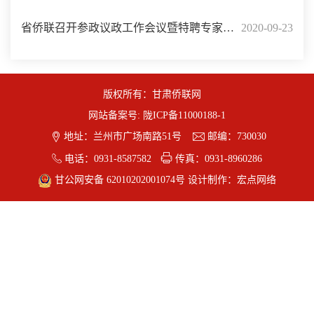
省侨联召开参政议政工作会议暨特聘专家委
2020-09-23
员会成立大会
版权所有：甘肃侨联网
网站备案号:
陇ICP备11000188-1


地址：兰州市广场南路51号
邮编：730030


电话：0931-8587582
传真：0931-8960286
甘公网安备 62010202001074号
设计制作：
宏点网络