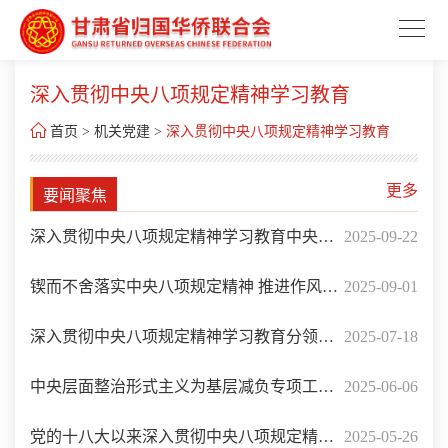
深入贯彻中央八项规定精神学习教育

首页
>
机关党建
>
深入贯彻中央八项规定精神学习教育
更多
要闻聚焦
深入贯彻中央八项规定精神学习教育中央指
2025-09-22
导组暨中央层面工作专班总结会议召开
锲而不舍落实中央八项规定精神 推进作风建
2025-09-01
设常态化长效化
深入贯彻中央八项规定精神学习教育分领域
2025-07-18
调研座谈会召开
中央层面整治形式主义为基层减负专项工作
2025-06-06
机制办公室、中央纪委办公厅公开通报３起
党的十八大以来深入贯彻中央八项规定精神
2025-05-26