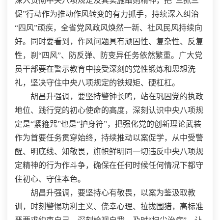
深入贯彻中央八项规定及其实施细则精神，把“三抓三
促”行动作为推动作风转变的有力抓手，持续深入纠治
“四风”顽疾，全省党风政风焕然一新、社风民风持续向
好。同时要看到，作风问题具有顽固性、复杂性、反复
性，刹“四风”、防反弹、防变异任务依然繁重。广大党
员干部要在警示教育中接受深刻的党性锻炼和思想洗
礼，坚决守住中央八项规定的铁规矩、硬杠杠。
胡昌升强调，要坚持警钟长鸣，站在巩固党的执政
地位、践行党的初心使命的高度，深刻认识中央八项规
定是“紧箍咒”也是“护身符”，把强化党的创新理论武装
作为首要任务贯穿始终，持续推动以案促学，从中受警
醒、明底线、知敬畏，旗帜鲜明同一切违反中央八项规
定精神的行为作斗争，确保在任何时候任何情况下都守
住初心、守住本色。
胡昌升强调，要坚持心有敬畏，以案为鉴汲取教
训，时刻警惕功利主义、侥幸心理、拉拢围猎，高标准