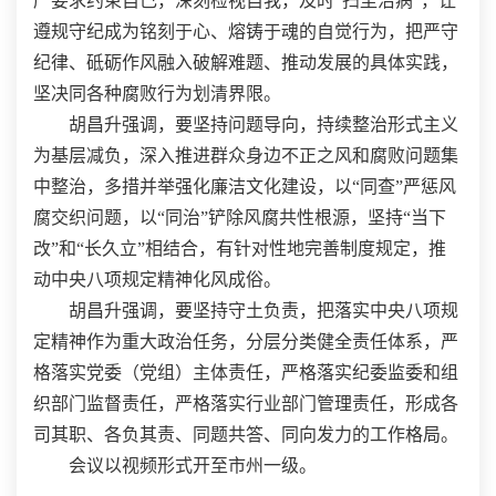
严要求约束自己，深刻检视自我，及时“扫尘治病”，让
遵规守纪成为铭刻于心、熔铸于魂的自觉行为，把严守
纪律、砥砺作风融入破解难题、推动发展的具体实践，
坚决同各种腐败行为划清界限。
胡昌升强调，要坚持问题导向，持续整治形式主义
为基层减负，深入推进群众身边不正之风和腐败问题集
中整治，多措并举强化廉洁文化建设，以“同查”严惩风
腐交织问题，以“同治”铲除风腐共性根源，坚持“当下
改”和“长久立”相结合，有针对性地完善制度规定，推
动中央八项规定精神化风成俗。
胡昌升强调，要坚持守土负责，把落实中央八项规
定精神作为重大政治任务，分层分类健全责任体系，严
格落实党委（党组）主体责任，严格落实纪委监委和组
织部门监督责任，严格落实行业部门管理责任，形成各
司其职、各负其责、同题共答、同向发力的工作格局。
会议以视频形式开至市州一级。