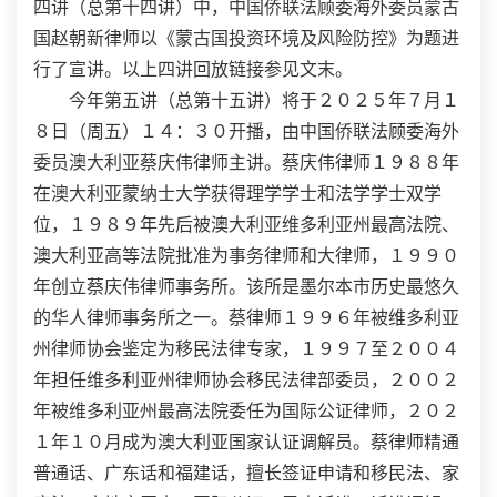
四讲（总第十四讲）中，中国侨联法顾委海外委员蒙古
国赵朝新律师以《蒙古国投资环境及风险防控》为题进
行了宣讲。以上四讲回放链接参见文末。
今年第五讲（总第十五讲）将于２０２５年７月１
８日（周五）１４：３０开播，由中国侨联法顾委海外
委员澳大利亚蔡庆伟律师主讲。蔡庆伟律师１９８８年
在澳大利亚蒙纳士大学获得理学学士和法学学士双学
位，１９８９年先后被澳大利亚维多利亚州最高法院、
澳大利亚高等法院批准为事务律师和大律师，１９９０
年创立蔡庆伟律师事务所。该所是墨尔本市历史最悠久
的华人律师事务所之一。蔡律师１９９６年被维多利亚
州律师协会鉴定为移民法律专家，１９９７至２００４
年担任维多利亚州律师协会移民法律部委员，２００２
年被维多利亚州最高法院委任为国际公证律师，２０２
１年１０月成为澳大利亚国家认证调解员。蔡律师精通
普通话、广东话和福建话，擅长签证申请和移民法、家